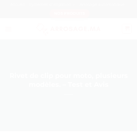
Passer
Accueil
Systèmes d’irrigation
Arrosage automatique
au
NOS PRODUITS
contenu
Rivet de clip pour moto, plusieurs
modèles. – Test et Avis