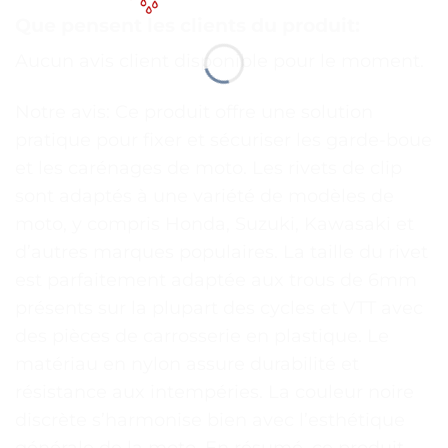
Que pensent les clients du produit:
Aucun avis client disponible pour le moment.
Notre avis: Ce produit offre une solution
pratique pour fixer et sécuriser les garde-boue
et les carénages de moto. Les rivets de clip
sont adaptés à une variété de modèles de
moto, y compris Honda, Suzuki, Kawasaki et
d’autres marques populaires. La taille du rivet
est parfaitement adaptée aux trous de 6mm
présents sur la plupart des cycles et VTT avec
des pièces de carrosserie en plastique. Le
matériau en nylon assure durabilité et
résistance aux intempéries. La couleur noire
discrète s’harmonise bien avec l’esthétique