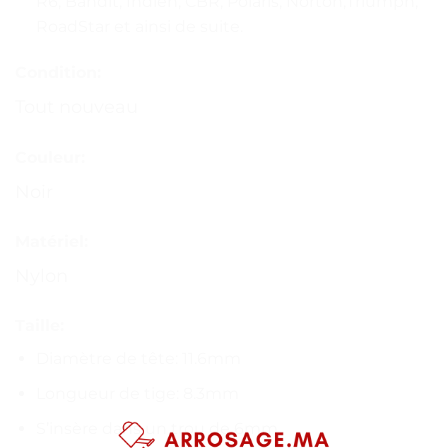
R6, Bandit, Indien, CBR, Polaris, Norton,Triumph,
RoadStar et ainsi de suite.
Condition:
Tout nouveau
Couleur:
Noir
Matériel:
Nylon
Taille:
Diamètre de tête: 11.6mm
Longueur de tige: 8.3mm
S’insère dans un trou de 6mm