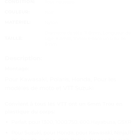
CONDITION:
Tout nouveau
COULEUR:
Noir
MATÉRIEL:
Nylon
Diamètre de tête: 11.6mm, Longueur de
TAILLE:
tige: 8.3mm, S’insère dans un trou de
6mm
Description:
Montage:
Pour Kawasaki, Polaris, Honda, Pour les
modèles de moto et VTT Suzuki
Convient à tous les VTT ont un 6mm Trou en
plastique du corps:
Parfait pour 1300, 1000,750, 600,Hayabusa, GSXR
Pour Suzuki, pour Honda, pour Kawasaki, Ninja,R1,