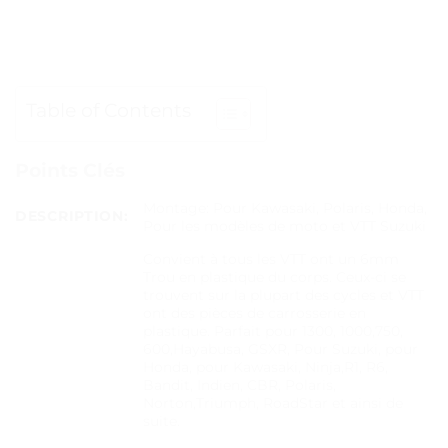
Table of Contents
Points Clés
Montage: Pour Kawasaki, Polaris, Honda,
DESCRIPTION:
Pour les modèles de moto et VTT Suzuki
Convient à tous les VTT ont un 6mm
Trou en plastique du corps. Ceux-ci se
trouvent sur la plupart des cycles et VTT
ont des pièces de carrosserie en
plastique. Parfait pour 1300, 1000,750,
600,Hayabusa, GSXR, Pour Suzuki, pour
Honda, pour Kawasaki, Ninja,R1, R6,
Bandit, Indien, CBR, Polaris,
Norton,Triumph, RoadStar et ainsi de
suite.