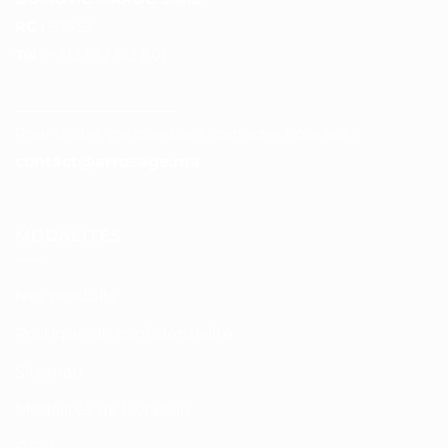
RC :
97453
Tél :
+212 537 612 801
__________________
Pour toutes vos questions contacter nous sur :
contact@arrosage.ma
MODALITÉS
Nos produits
Politique de confidentialité
Sitemap
Modalités de Livraison
C.G.V