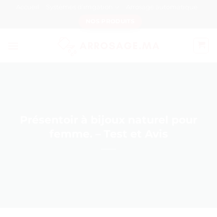
Passer
Accueil
Systèmes d’irrigation
Arrosage automatique
au
NOS PRODUITS
contenu
Présentoir à bijoux naturel pour
femme. – Test et Avis