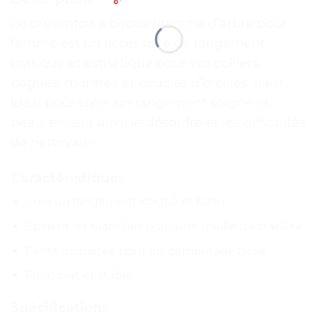
Le présentoir à bijoux branche d’arbre pour
femme est un accessoire de rangement
pratique et esthétique pour vos colliers,
bagues, montres et boucles d’oreilles. Il est
idéal pour créer un rangement soigné et
beau, évitant ainsi le désordre et les difficultés
de nettoyage.
Caractéristiques
Crée un rangement soigné et beau
Épaissit les branches pour une meilleure stabilité
Fente incrustée pour un démontage facile
Fond plat et stable
Spécifications