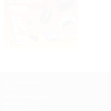
QUI SOMMES-NOUS ?
DOMOTIC MAROC SARL
RC :
97453
Tél :
+212 537 612 801