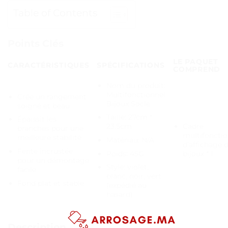
Table of Contents
Points Clés
LE PAQUET
CARACTÉRISTIQUES
SPÉCIFICATIONS
COMPREND
Nom du produit:
Multifonctionnel
Crée un rangement
Bijoux Socle
soigné et beau
Taille: 27cm *
Épaissit les
Cadre
23.5cm
branches pour une
multifonctio
meilleure stabilité
Matériau: N/A
d’affichage 
Fente incrustée
Poids: 45G
bijoux * 1
pour un démontage
Style: violet,
facile
blanc, noir, vert
Fond plat et stable
(expédié au
hasard)
Description