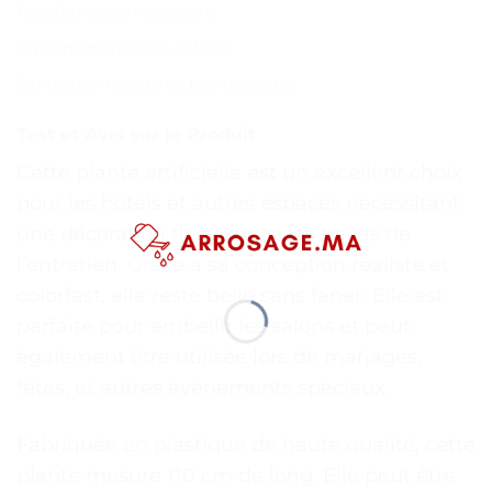
Pas d’arrosage nécessaire
Ameublement doux et floral
Simulation réaliste de plantes vertes
Test et Avis sur le Produit
Cette plante artificielle est un excellent choix
pour les hôtels et autres espaces nécessitant
une décoration florale sans les tracas de
l’entretien. Grâce à sa conception réaliste et
colorfast, elle reste belle sans faner. Elle est
parfaite pour embellir les salons et peut
également être utilisée lors de mariages,
fêtes, et autres événements spéciaux.
Fabriquée en plastique de haute qualité, cette
plante mesure 110 cm de long. Elle peut être