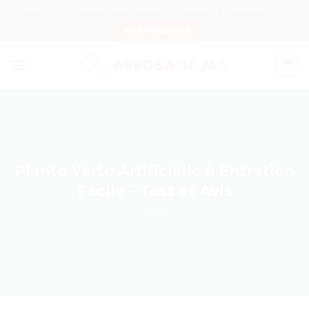
Passer
Accueil
Systèmes d’irrigation
Arrosage automatique
au
NOS PRODUITS
contenu
Plante Verte Artificielle à Entretien
Facile – Test et Avis