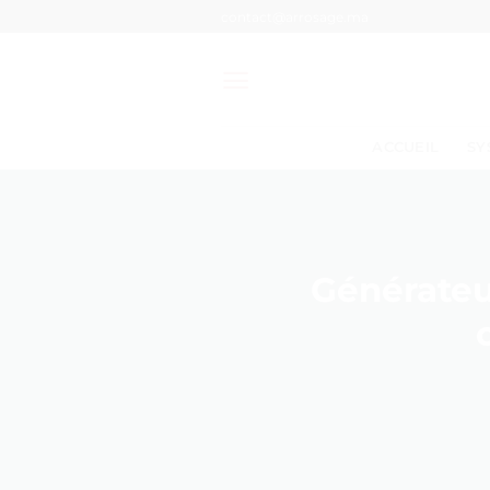
Passer
contact@arrosage.ma
au
contenu
ACCUEIL
SY
Générateu