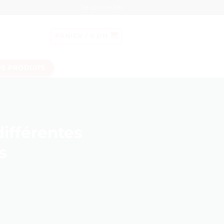
Se connecter
PANIER /
0
DH
S PRODUITS
ifférentes
s