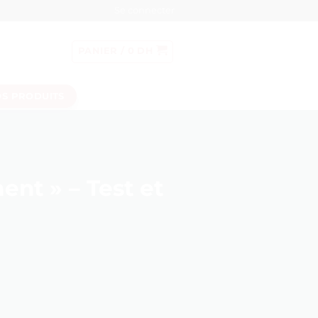
Se connecter
PANIER /
0
DH
S PRODUITS
nt » – Test et