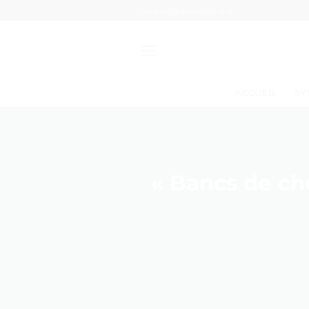
Passer
contact@arrosage.ma
au
contenu
ACCUEIL
SY
« Bancs de ch