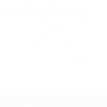
Tuyau Aquastop Lave-Vaisselle Ariston Hotpoint
Tuyau Aspirateur Hoover
Tuyau Cuisinière À Bois
Tuyau De Cheminée
Tuyau De Remplissage Essence
Tuyau Diamètre 40
Tuyau Echappement Flexible
Tuyau Flexible 150 Mm
Tuyau Flottant Piscine 8M
Tuyau Gasoil 25Mm
Tuyau Isolé Chauffage
Tuyau Karcher Lavor
Tuyau Lavor
Tuyau Poele A Bois 120 Mm
Tuyau Robot Piscine
Tuyau Tresse
Tyrolienne Jardin
QUI SOMMES-NOUS ?