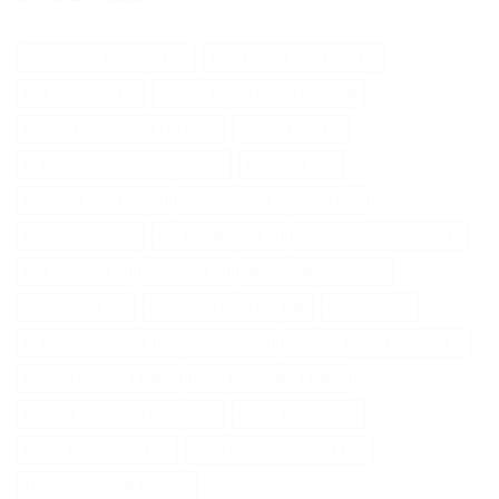
Accessoire Fenetre Pvc
Anti Fugue Chat Jardin
But Pour Jardin
Cache Tuyau Poele Plafond
Cache Tuyau Salle De Bain
Chassis Jardin
Clapet Anti Retour Arrosage
Corniere Pvc
Corniere Pvc Blanc
Couvre Joint Fenetre Pvc
Cube De Jardin
Eclairage Jardin
Fenetre Pvc Anthracite
Fée De Jardin
Fée Jardin
Idee Cadeau Jardin
Jardin Vertical
Lamelles Pvc Grillage
Laniere Pvc
Mitigeur Douche Tuyau Apparent
Moulin À Vent De Jardin
Moulin À Vent Jardin
Mur Escalade Jardin
Pompe Arrosage Manuelle
Porte Entrée Pvc
Porte Et Fenetre Pvc
Sous Couche Lames Pvc
Tube Neon Led 150 Cm