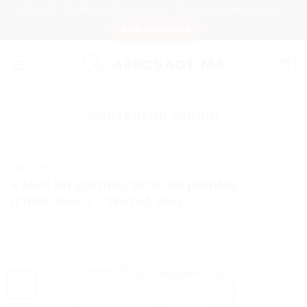
Passer
Accueil
Systèmes d’irrigation
Arrosage automatique
au
NOS PRODUITS
contenu
CONTENEUR JARDIN
TESTS ET AVIS
« Mini kit germes sans sol plantes
d’intérieur » – Test et Avis